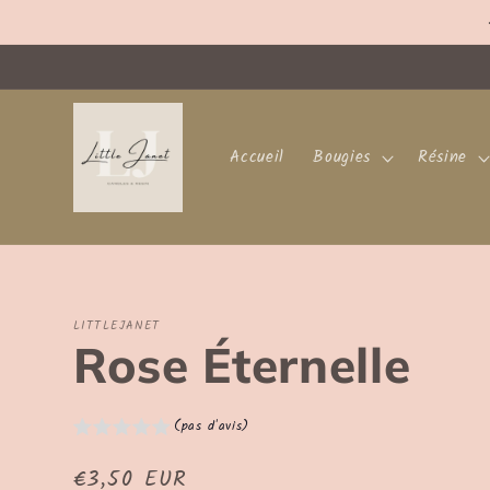
et
passer
au
contenu
Accueil
Bougies
Résine
LITTLEJANET
Rose Éternelle
(pas d'avis)
Prix
€3,50 EUR