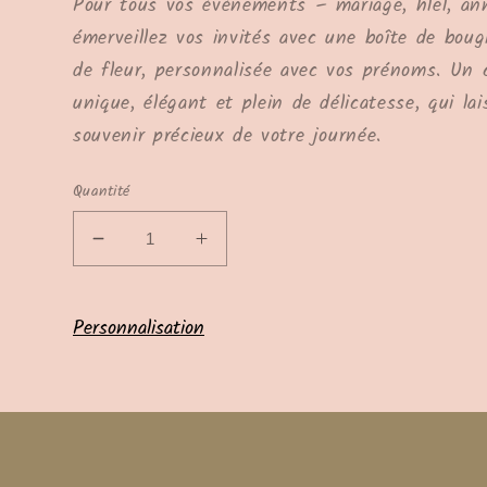
Pour tous vos événements – mariage, hlel, ann
émerveillez vos invités avec une boîte de bou
de fleur, personnalisée avec vos prénoms. Un 
unique, élégant et plein de délicatesse, qui la
souvenir précieux de votre journée.
Quantité
Réduire
Augmenter
la
la
quantité
quantité
de
de
Personnalisation
Rose
Rose
Éternelle
Éternelle