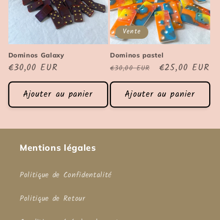
Vente
Dominos Galaxy
Dominos pastel
Prix
€30,00 EUR
Prix
Prix
€25,00 EUR
€30,00 EUR
habituel
habituel
soldé
Ajouter au panier
Ajouter au panier
Mentions légales
Politique de Confidentalité
Politique de Retour