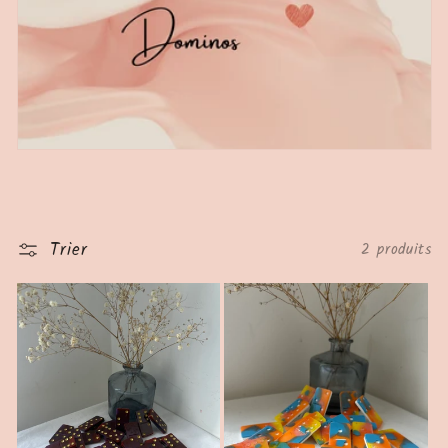
e
c
t
i
o
n
Trier
2 produits
: