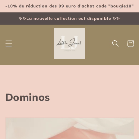
et
-10% de réduction des 99 euro d'achat code "bougie10"
passer
au
contenu
✨✨La nouvelle collection est disponible ✨✨
Panier
C
Dominos
o
l
l