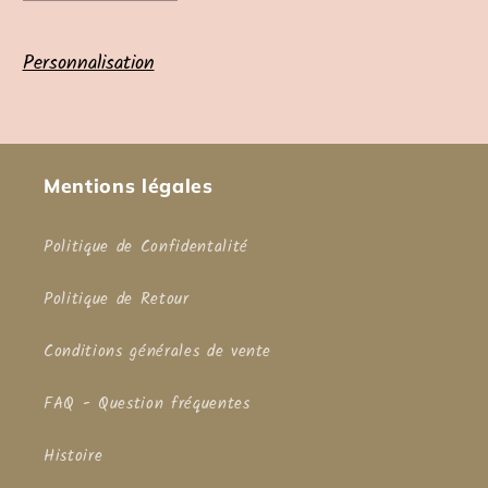
la
la
quantité
quantité
de
de
Personnalisation
Échec
Échec
et
et
mat
mat
Mentions légales
Politique de Confidentalité
Politique de Retour
Conditions générales de vente
FAQ - Question fréquentes
Histoire