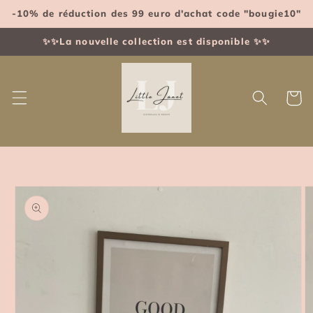
et
-10% de réduction des 99 euro d'achat code "bougie10"
passer
au
contenu
✨✨La nouvelle collection est disponible ✨✨
Panier
Passer aux
informations
produits