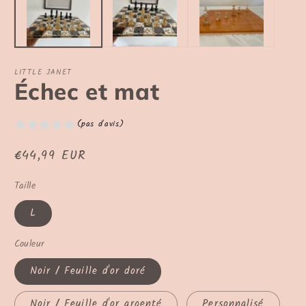
une
u
fenêtre
fe
modale
m
LITTLE JANET
Échec et mat
(pas d'avis)
Prix
€44,99 EUR
habituel
Taille
L
Couleur
Noir / Feuille d'or doré
Noir / Feuille d'or argenté
Personnalisé