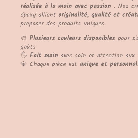
réalisée à la main avec passion
. Nos cré
l
époxy allient
originalité, qualité et créat
proposer des produits uniques.
l
🎨
Plusieurs couleurs disponibles
pour s'
e
goûts
🖐
Fait main
avec soin et attention aux 
c
💎 Chaque pièce est
unique et personnal
t
i
o
n