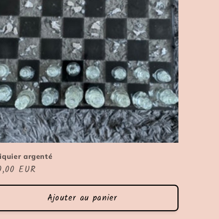
iquier argenté
x
0,00 EUR
ituel
Ajouter au panier