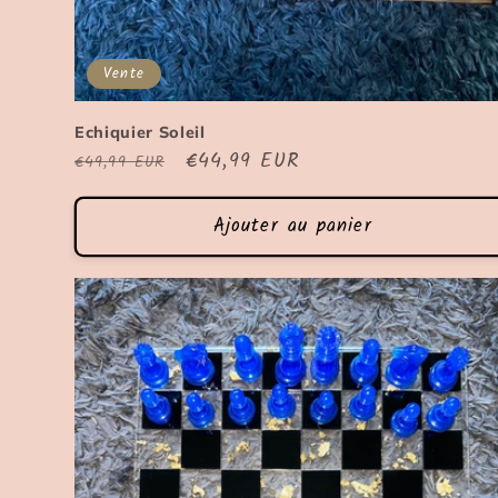
Vente
Echiquier Soleil
Prix
Prix
€44,99 EUR
€49,99 EUR
habituel
soldé
Ajouter au panier