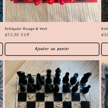
Echiquier Rouge & Vert
Ech
Prix
€55,00 EUR
Pri
€5
habituel
hab
Ajouter au panier