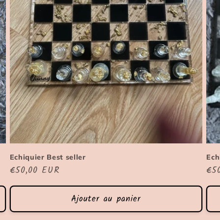
Echiquier Best seller
Ech
Prix
€50,00 EUR
Pri
€5
habituel
hab
Ajouter au panier