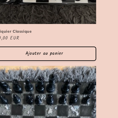
iquier Classique
x
0,00 EUR
ituel
Ajouter au panier