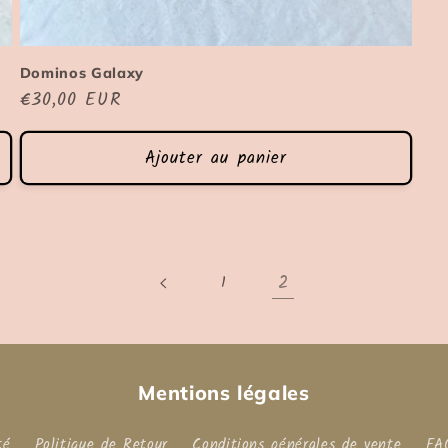
Dominos Galaxy
Prix
€30,00 EUR
habituel
Ajouter au panier
2
1
Mentions légales
té
Politique de Retour
Conditions générales de vente
FA