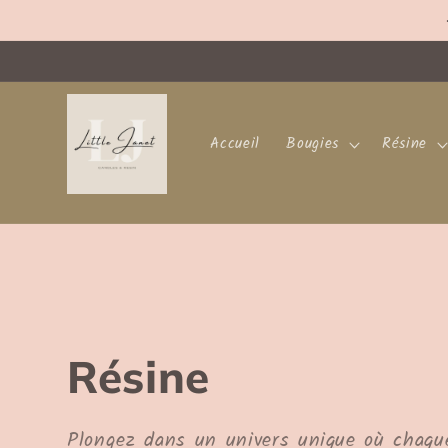
et
passer
au
contenu
Accueil
Bougies
Résine
C
Résine
o
Plongez dans un univers unique où chaqu