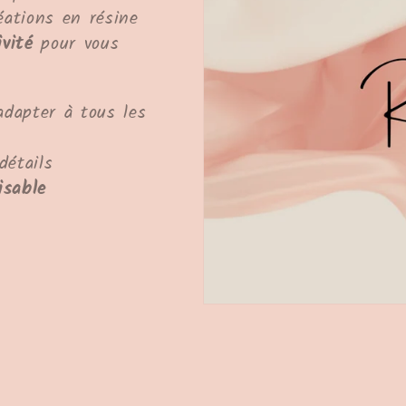
ations en résine
ivité
pour vous
adapter à tous les
détails
isable