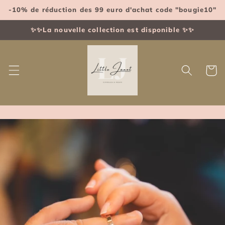
et
-10% de réduction des 99 euro d'achat code "bougie10"
passer
au
contenu
✨✨La nouvelle collection est disponible ✨✨
Panier